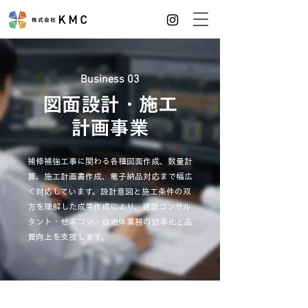
Business 03
図面設計・施工
計画事業
補修補強工事に関わる各種図面作成、数量計
算、施工計画書作成、電子納品対応まで幅広
く対応しています。設計意図と施工条件の双
方を理解した成果作成により、建設コンサル
タント・ゼネコン・自治体業務の効率化と品
質向上を支援します。