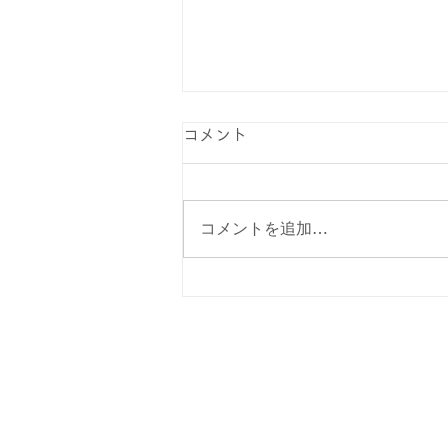
コメント
コメントを追加…
夜間現場で出会った満点の星
空