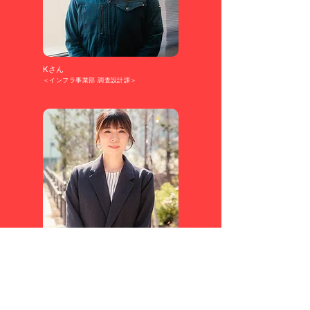
Kさん
＜インフラ事業部 調査設計課＞​​
Oさん
＜管理部 総務課＞