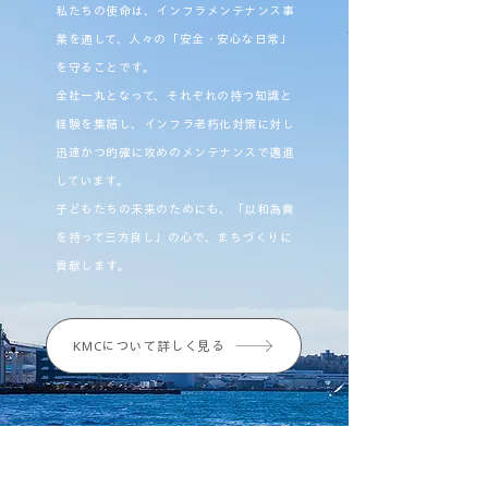
私たちの使命は、インフラメンテナンス事
業を通して、人々の「安全・安心な日常」
を守ることです。
全社一丸となって、それぞれの持つ知識と
経験を集結し、インフラ老朽化対策に対し
迅速かつ的確に攻めのメンテナンスで邁進
しています。
子どもたちの未来のためにも、「以和為貴
を持って三方良し」の心で、まちづくりに
貢献します。
KMCについて詳しく見る