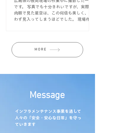
広島県の夜間現場の作業中に撮影した一枚
です。 写真でも十分きれいですが、実際に
肉眼で見た星空は、この何倍も美しく、思
わず見入ってしまうほどでした。 現場作業
は都会だけではなく地方へ出張することも
あり、普段なかなか見ることのできない景
色に出会えるのも魅力の一つです。自然豊か
な風景やその土地ならではの文化、食べ物
MORE
など、仕事を通してさまざまな経験ができ
るのも現場作業ならではの楽しさです。 一
緒に働く現場作業員を募集していますの
で、少しでも興味のある方はお気軽にお問
合せください。 また、TikTokでは現場の様
子や仕事風景を随時更新中！普段の雰囲気
もご覧いただけますので、ぜひチェックし
Message
てみてください。
インフラメンテナンス事業を通して
人々の「安全・安心な日常」を守っ
ていきます